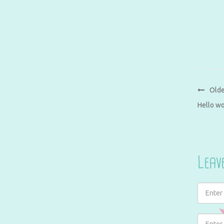
Olde
Hello wo
Leav