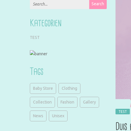
Search for:
Search
Kategorien
TEST
Tags
Baby Store
Clothing
Collection
Fashion
Gallery
TEST
News
Unisex
Duis 