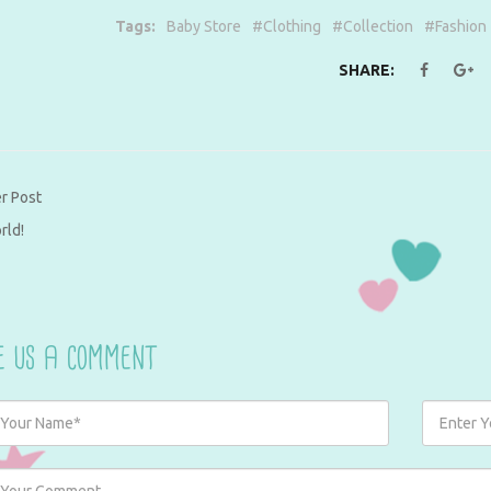
Tags:
Baby Store
#
Clothing
#
Collection
#
Fashion
SHARE:
r Post
rld!
e us a comment