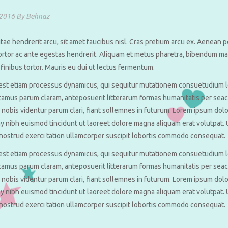
 2016
By
Behnaz
tae hendrerit arcu, sit amet faucibus nisl. Cras pretium arcu ex. Aenea
ortor ac ante egestas hendrerit. Aliquam et metus pharetra, bibendum mas
, finibus tortor. Mauris eu dui ut lectus fermentum.
 est etiam processus dynamicus, qui sequitur mutationem consuetudium l
amus parum claram, anteposuerit litterarum formas humanitatis per seac
 nobis videntur parum clari, fiant sollemnes in futurum. Lorem ipsum dolor
nibh euismod tincidunt ut laoreet dolore magna aliquam erat volutpat. U
 nostrud exerci tation ullamcorper suscipit lobortis commodo consequat.
 est etiam processus dynamicus, qui sequitur mutationem consuetudium l
amus parum claram, anteposuerit litterarum formas humanitatis per seac
 nobis videntur parum clari, fiant sollemnes in futurum. Lorem ipsum dolor
nibh euismod tincidunt ut laoreet dolore magna aliquam erat volutpat. U
 nostrud exerci tation ullamcorper suscipit lobortis commodo consequat.