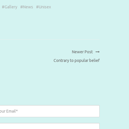
#
Gallery
#
News
#
Unisex
Newer Post
Contrary to popular belief