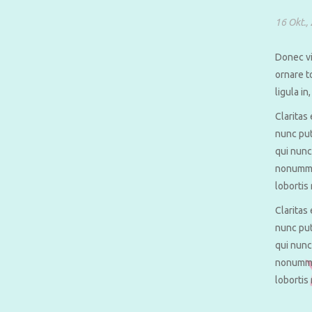
16 Okt.,
Donec vi
ornare t
ligula in
Claritas
nunc put
qui nunc
nonummy 
lobortis
Claritas
nunc put
qui nunc
nonummy 
lobortis