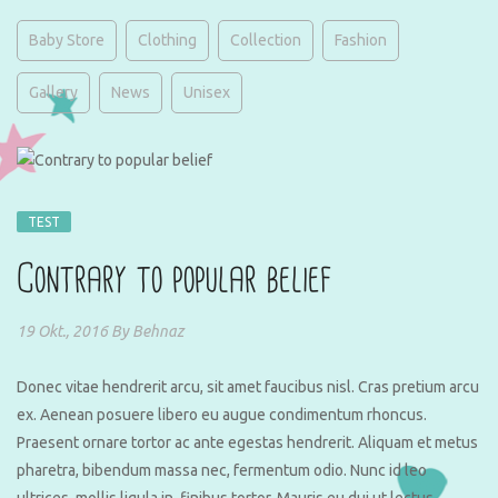
Baby Store
Clothing
Collection
Fashion
Gallery
News
Unisex
TEST
Contrary to popular belief
19 Okt., 2016
By
Behnaz
Donec vitae hendrerit arcu, sit amet faucibus nisl. Cras pretium arcu
ex. Aenean posuere libero eu augue condimentum rhoncus.
Praesent ornare tortor ac ante egestas hendrerit. Aliquam et metus
pharetra, bibendum massa nec, fermentum odio. Nunc id leo
ultrices, mollis ligula in, finibus tortor. Mauris eu dui ut lectus