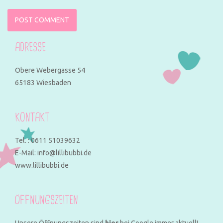
ADRESSE
Obere Webergasse 54
65183 Wiesbaden
KONTAKT
Tel. : 0611 51039632
E-Mail: info@lillibubbi.de
www.lillibubbi.de
ÖFFNUNGSZEITEN
Unsere Öffnungszeiten sind
hier
bei Google immer aktuell!