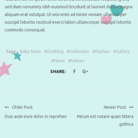
sed diam nonummy nibh euismod tincidunt ut laoreet dolore magna
aliquam erat volutpat. Ut wisi enim ad minim veniam, ullamcorper
suscipit lobortis nostrud exerci tation ullamcorper suscipit lobortis
commodo consequat.
Tags:
Baby Store
#
Clothing
#
Collection
#
Fashion
#
Gallery
#
News
#
Unisex
SHARE:
Older Post
Newer Post
Duis aute irure dolor in reprehen
Mirum est notare quam littera
gothica