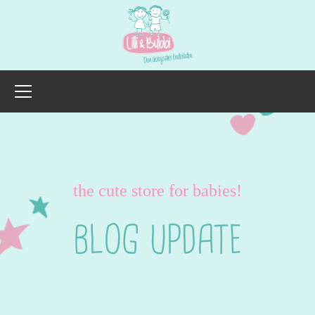
the cute store for babies!
BLOG UPDATE