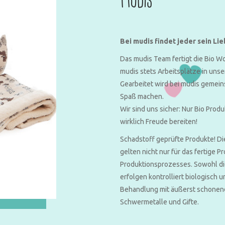
Mudis
Bei mudis findet jeder sein Lie
Das mudis Team fertigt die Bio Wo
mudis stets Arbeitsplätze in uns
Gearbeitet wird bei mudis gemeins
Spaß machen.
Wir sind uns sicher: Nur Bio Prod
wirklich Freude bereiten!
Schadstoff geprüfte Produkte! D
gelten nicht nur für das fertige P
Produktionsprozesses. Sowohl die
erfolgen kontrolliert biologisch 
Behandlung mit äußerst schonen
Schwermetalle und Gifte.